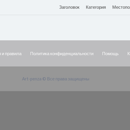
Заголовок
Категория
Местопо
 и правила
Политика конфиденциальности
Помощь
К
Art-penza © Все права защищены