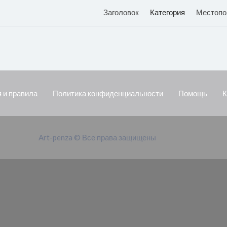
Заголовок
Категория
Местопо
 и правила
Политика конфиденциальности
Помощь
К
Art-penza © Все права защищены