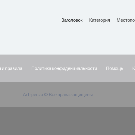
Заголовок
Категория
Местопо
 и правила
Политика конфиденциальности
Помощь
К
Art-penza © Все права защищены