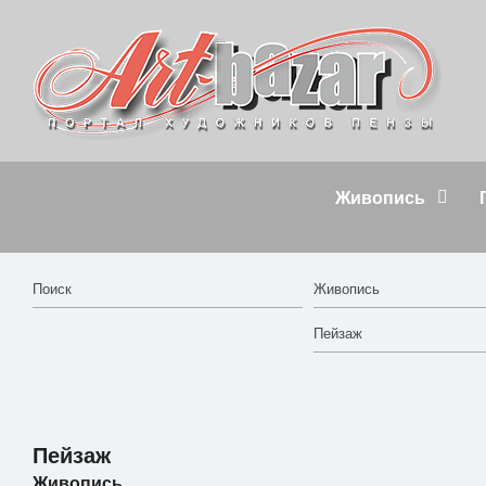
Живопись
Пейзаж
Живопись