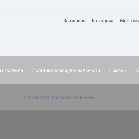
Заголовок
Категория
Местопо
 и правила
Политика конфиденциальности
Помощь
К
Art-penza © Все права защищены